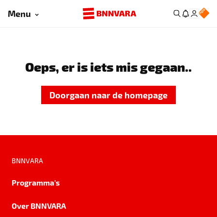
Menu
Oeps, er is iets mis gegaan..
Doorgaan naar de homepage
BNNVARA
Programma's
Over BNNVARA