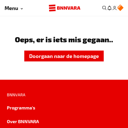
Menu
Oeps, er is iets mis gegaan..
Doorgaan naar de homepage
BNNVARA
Programma's
Over BNNVARA