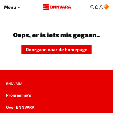
Menu
Oeps, er is iets mis gegaan..
Doorgaan naar de homepage
BNNVARA
Programma's
Over BNNVARA