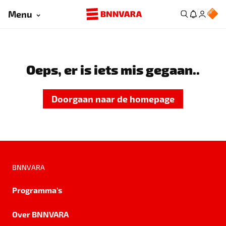
Menu
Oeps, er is iets mis gegaan..
Doorgaan naar de homepage
BNNVARA
Programma's
Over BNNVARA