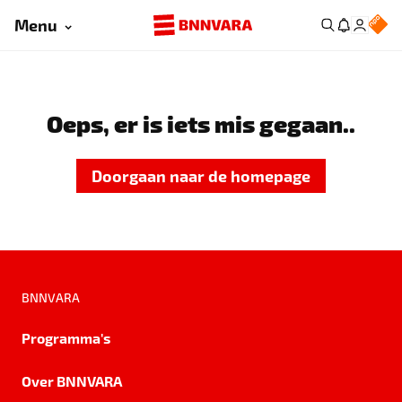
Menu
Oeps, er is iets mis gegaan..
Doorgaan naar de homepage
BNNVARA
Programma's
Over BNNVARA