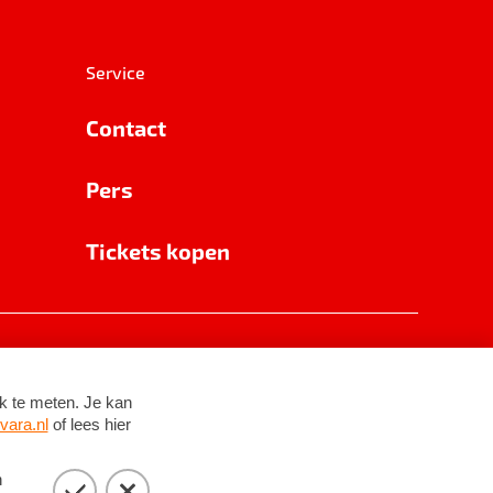
Service
Contact
Pers
Tickets kopen
RSIN 8531 62 402