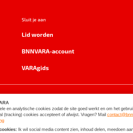
Sluit je aan
Lid worden
BNNVARA-account
VARAgids
voorwaarden
©
2026
BNNVARA