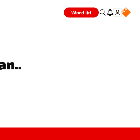
Word lid
an..