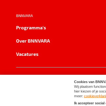
BNNVARA
Programma's
Over BNNVARA
Vacatures
Privacy
Cookie-instellingen
Algemene 