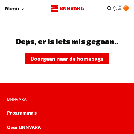
Menu
Oeps, er is iets mis gegaan..
Doorgaan naar de homepage
BNNVARA
Programma's
Over BNNVARA