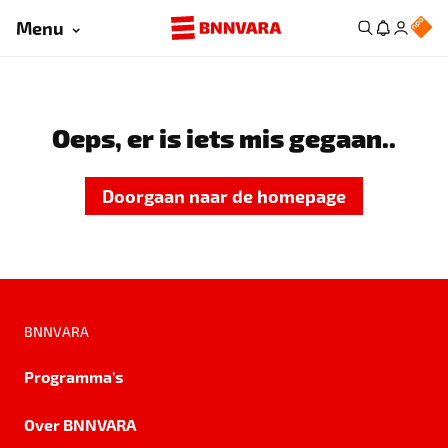
Menu
Oeps, er is iets mis gegaan..
Doorgaan naar de homepage
BNNVARA
Programma's
Over BNNVARA