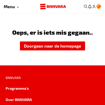
Menu
Oeps, er is iets mis gegaan..
Doorgaan naar de homepage
BNNVARA
Programma's
Over BNNVARA