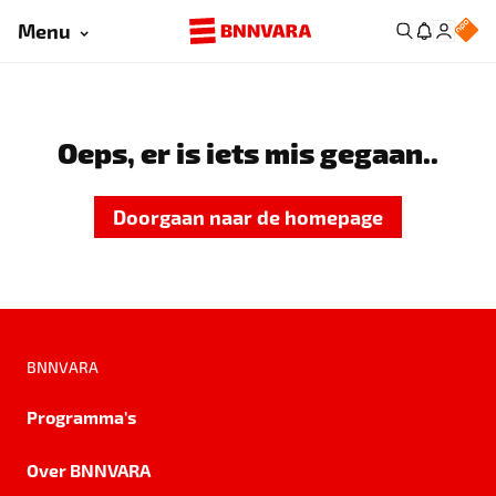
Menu
Oeps, er is iets mis gegaan..
Doorgaan naar de homepage
BNNVARA
Programma's
Over BNNVARA