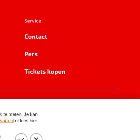
Service
Contact
Pers
Tickets kopen
RSIN 8531 62 402