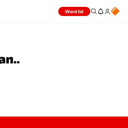
Word lid
an..