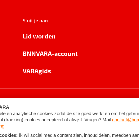
Sluit je aan
Lid worden
BNNVARA-account
VARAgids
voorwaarden
©
2026
BNNVARA