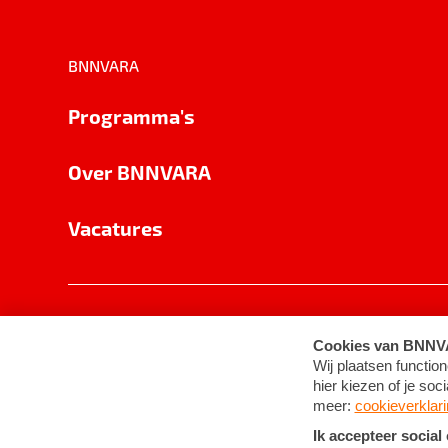
BNNVARA
Programma's
Over BNNVARA
Vacatures
Privacy
Cookie-instellingen
Algemene 