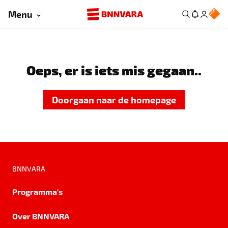
Menu
Oeps, er is iets mis gegaan..
Doorgaan naar de homepage
BNNVARA
Programma's
Over BNNVARA