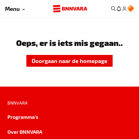
Menu
Oeps, er is iets mis gegaan..
Doorgaan naar de homepage
BNNVARA
Programma's
Over BNNVARA