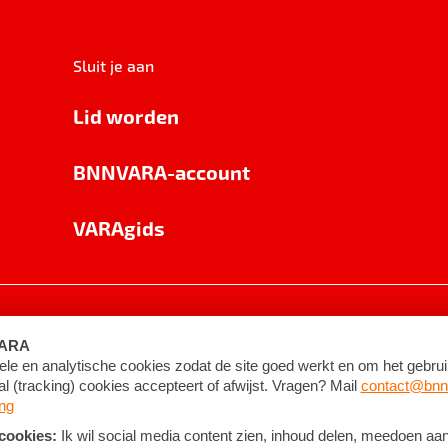
Sluit je aan
Lid worden
BNNVARA-account
VARAgids
voorwaarden
©
2026
BNNVARA