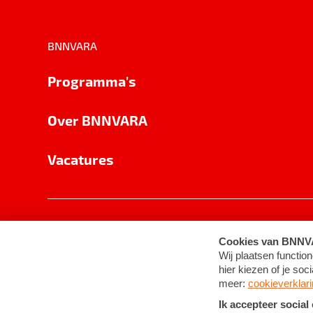
BNNVARA
Programma's
Over BNNVARA
Vacatures
Privacy
Cookie-instellingen
Algemene 