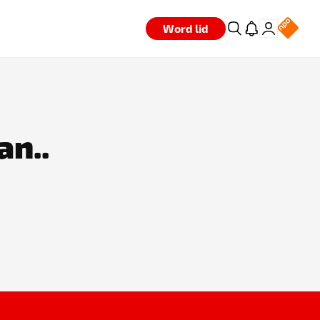
Word lid
an..