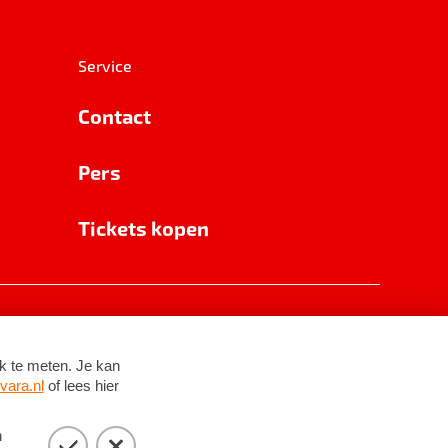
Service
Contact
Pers
Tickets kopen
RSIN 8531 62 402