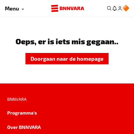
Menu
Oeps, er is iets mis gegaan..
Doorgaan naar de homepage
BNNVARA
Programma's
Over BNNVARA