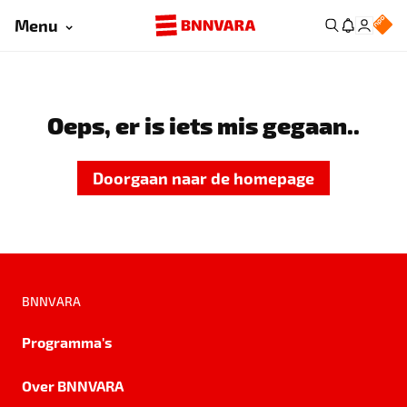
Menu
Oeps, er is iets mis gegaan..
Doorgaan naar de homepage
BNNVARA
Programma's
Over BNNVARA