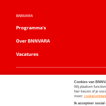
BNNVARA
Programma's
Over BNNVARA
Vacatures
Privacy
Cookie-instellingen
Algemene 