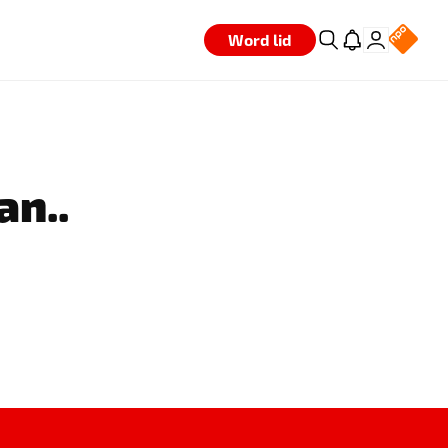
Word lid
an..