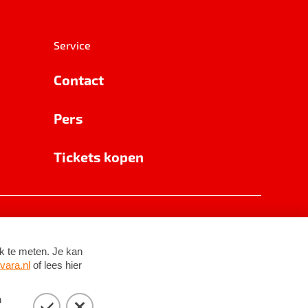
Service
Contact
Pers
Tickets kopen
RSIN 8531 62 402