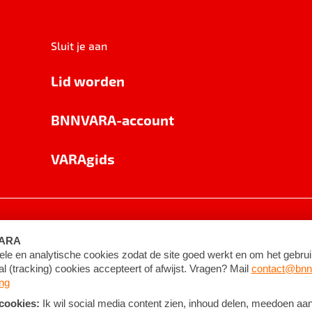
Sluit je aan
Lid worden
BNNVARA-account
VARAgids
voorwaarden
©
2026
BNNVARA