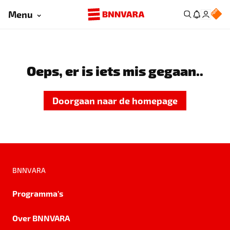
Menu
Oeps, er is iets mis gegaan..
Doorgaan naar de homepage
BNNVARA
Programma's
Over BNNVARA