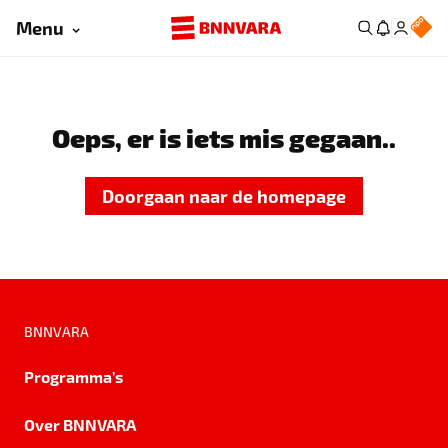
Menu
Oeps, er is iets mis gegaan..
Doorgaan naar de homepage
BNNVARA
Programma's
Over BNNVARA