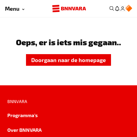
Menu
Oeps, er is iets mis gegaan..
Doorgaan naar de homepage
BNNVARA
Programma's
Over BNNVARA