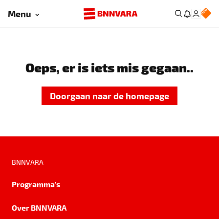
Menu
Oeps, er is iets mis gegaan..
Doorgaan naar de homepage
BNNVARA
Programma's
Over BNNVARA