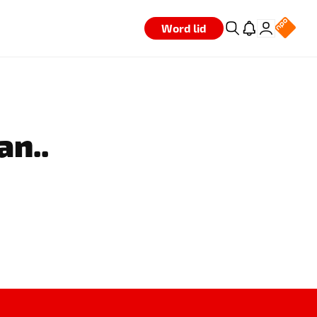
Word lid
an..