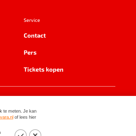
Service
Contact
Pers
Tickets kopen
RSIN 8531 62 402