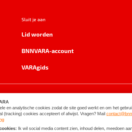
Sluit je aan
Lid worden
BNNVARA-account
VARAgids
voorwaarden
©
2026
BNNVARA