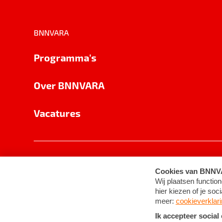
BNNVARA
Programma's
Over BNNVARA
Vacatures
Privacy
Cookie-instellingen
Algemene 