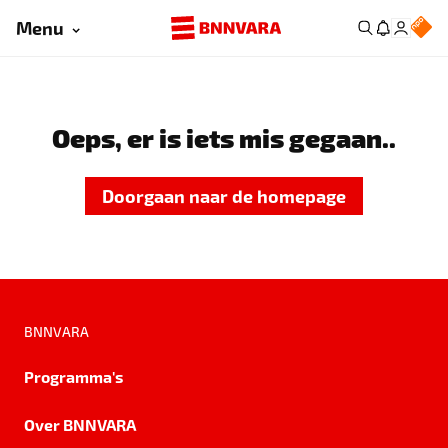
Menu
Oeps, er is iets mis gegaan..
Doorgaan naar de homepage
BNNVARA
Programma's
Over BNNVARA