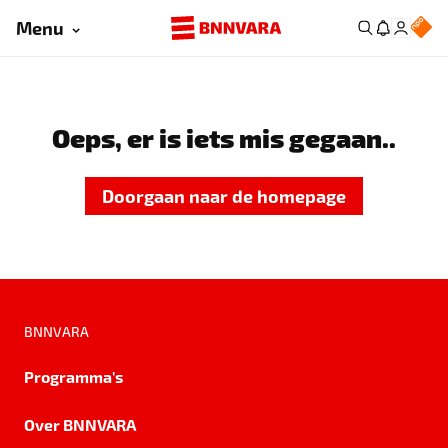
Menu
Oeps, er is iets mis gegaan..
Doorgaan naar de homepage
BNNVARA
Programma's
Over BNNVARA