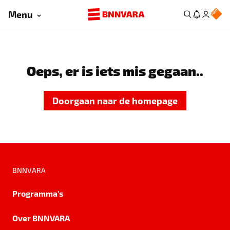
Menu
Oeps, er is iets mis gegaan..
Doorgaan naar de homepage
BNNVARA
Programma's
Over BNNVARA