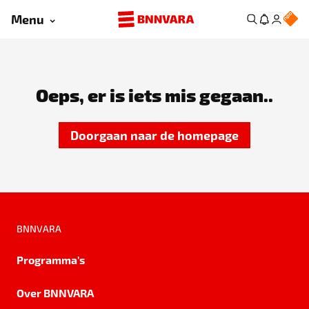
Menu
Oeps, er is iets mis gegaan..
Doorgaan naar de homepage
BNNVARA
Programma's
Over BNNVARA