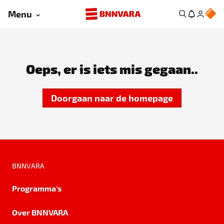
Menu
Oeps, er is iets mis gegaan..
Doorgaan naar de homepage
BNNVARA
Programma's
Over BNNVARA