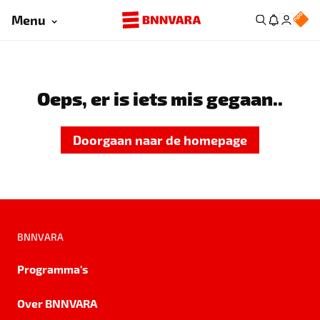
Menu
Oeps, er is iets mis gegaan..
Doorgaan naar de homepage
BNNVARA
Programma's
Over BNNVARA