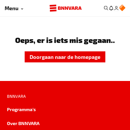
Menu
Oeps, er is iets mis gegaan..
Doorgaan naar de homepage
BNNVARA
Programma's
Over BNNVARA