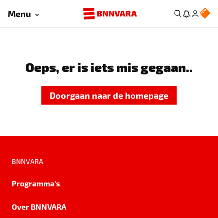
Menu
Oeps, er is iets mis gegaan..
Doorgaan naar de homepage
BNNVARA
Programma's
Over BNNVARA