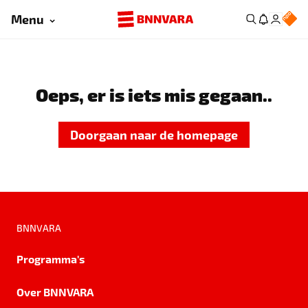
Menu
Oeps, er is iets mis gegaan..
Doorgaan naar de homepage
BNNVARA
Programma's
Over BNNVARA