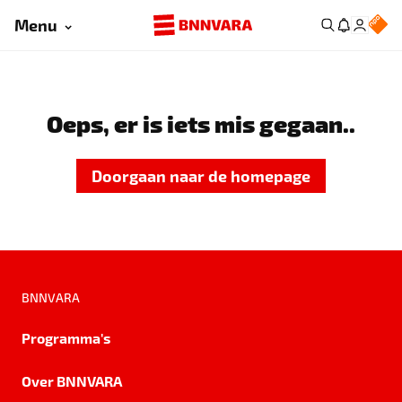
Menu
Oeps, er is iets mis gegaan..
Doorgaan naar de homepage
BNNVARA
Programma's
Over BNNVARA