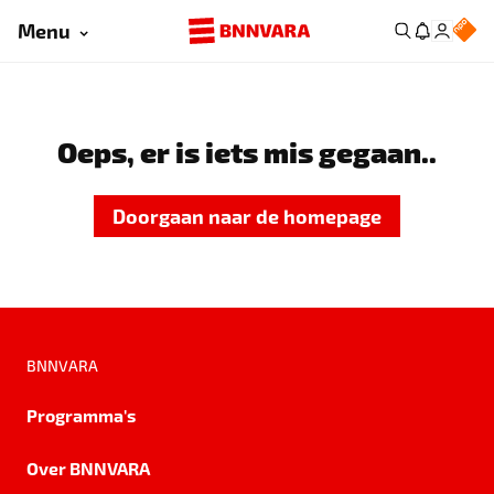
Menu
Oeps, er is iets mis gegaan..
Doorgaan naar de homepage
BNNVARA
Programma's
Over BNNVARA