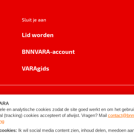
Sluit je aan
Lid worden
BNNVARA-account
VARAgids
voorwaarden
©
2026
BNNVARA