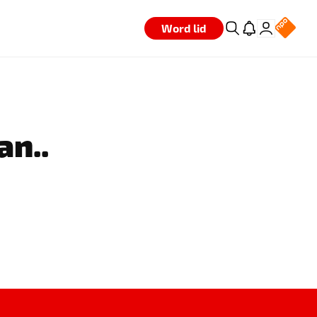
Word lid
an..