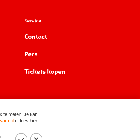
Service
Contact
Pers
Tickets kopen
RSIN 8531 62 402