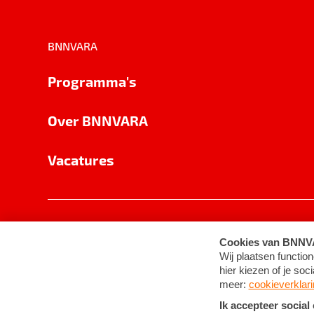
BNNVARA
Programma's
Over BNNVARA
Vacatures
Privacy
Cookie-instellingen
Algemene 