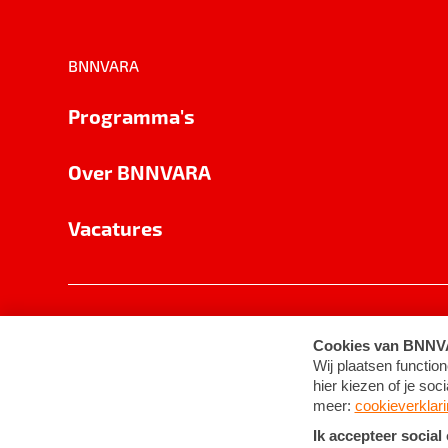
BNNVARA
Programma's
Over BNNVARA
Vacatures
Privacy
Cookie-instellingen
Algemene 