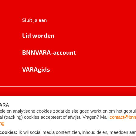
Sluit je aan
Lid worden
BNNVARA-account
VARAgids
voorwaarden
©
2026
BNNVARA