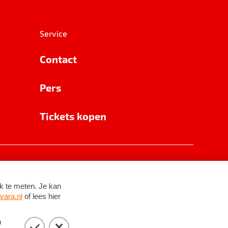
Service
Contact
Pers
Tickets kopen
RSIN 8531 62 402