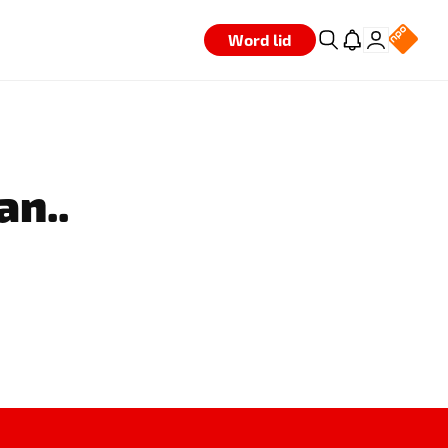
Word lid
an..