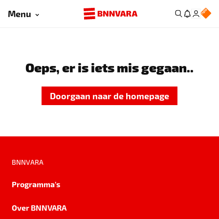
Menu
Oeps, er is iets mis gegaan..
Doorgaan naar de homepage
BNNVARA
Programma's
Over BNNVARA