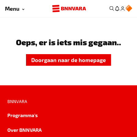
Menu
Oeps, er is iets mis gegaan..
Doorgaan naar de homepage
BNNVARA
Programma's
Over BNNVARA