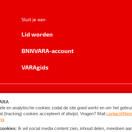
Sluit je aan
Lid worden
BNNVARA-account
VARAgids
voorwaarden
©
2026
BNNVARA