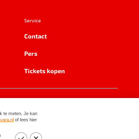
Service
Contact
Pers
Tickets kopen
RSIN 8531 62 402