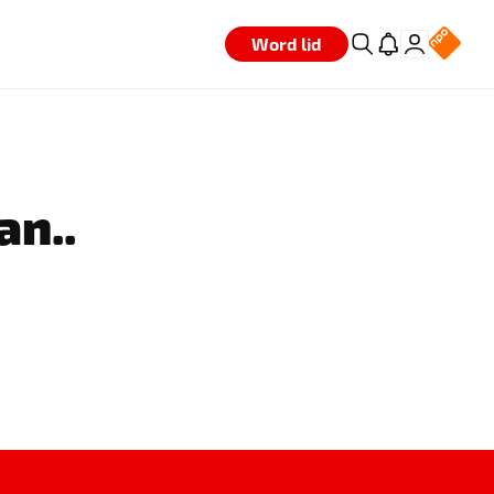
Word lid
an..