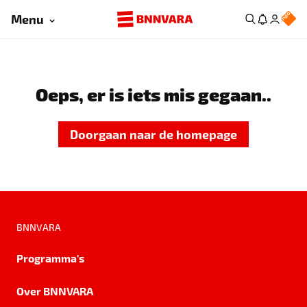
Menu
Oeps, er is iets mis gegaan..
Doorgaan naar de homepage
BNNVARA
Programma's
Over BNNVARA