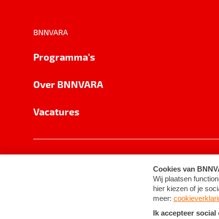
BNNVARA
Programma's
Over BNNVARA
Vacatures
Privacy
Cookie-instellingen
Algemene 