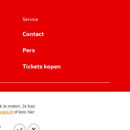
Service
Contact
Pers
Tickets kopen
RSIN 8531 62 402