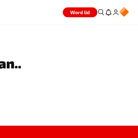
Word lid
an..