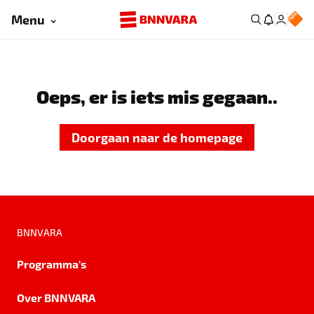
Menu
Oeps, er is iets mis gegaan..
Doorgaan naar de homepage
BNNVARA
Programma's
Over BNNVARA