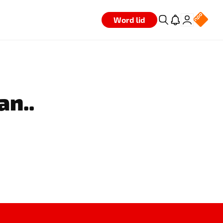
Word lid
an..