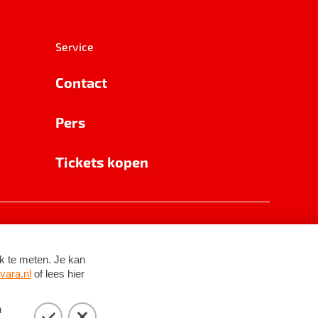
Service
Contact
Pers
Tickets kopen
RSIN 8531 62 402