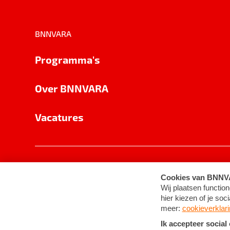
BNNVARA
Programma's
Over BNNVARA
Vacatures
Privacy
Cookie-instellingen
Algemene 