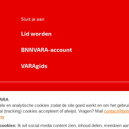
Sluit je aan
Lid worden
BNNVARA-account
VARAgids
voorwaarden
©
2026
BNNVARA