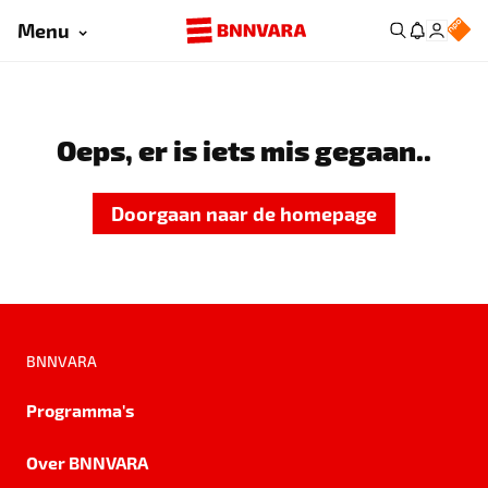
Menu
Oeps, er is iets mis gegaan..
Doorgaan naar de homepage
BNNVARA
Programma's
Over BNNVARA