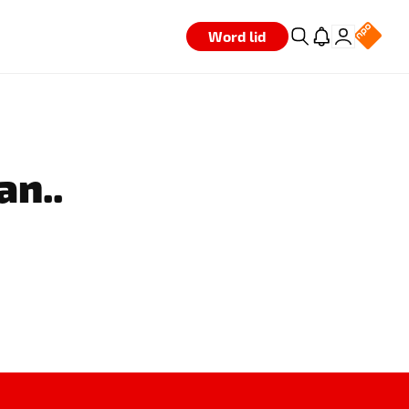
Word lid
an..