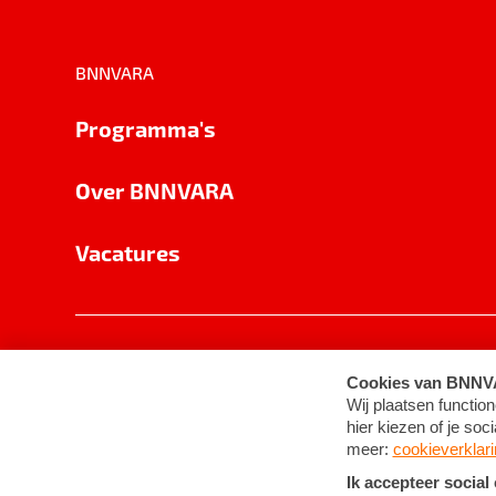
BNNVARA
Programma's
Over BNNVARA
Vacatures
Privacy
Cookie-instellingen
Algemene 