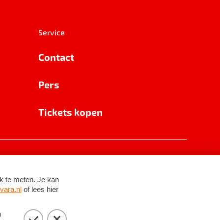
Service
Contact
Pers
Tickets kopen
RSIN 8531 62 402