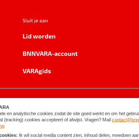
Sluit je aan
Lid worden
BNNVARA-account
VARAgids
voorwaarden
©
2026
BNNVARA