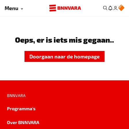
Menu
Oeps, er is iets mis gegaan..
Doorgaan naar de homepage
BNNVARA
Programma's
Over BNNVARA