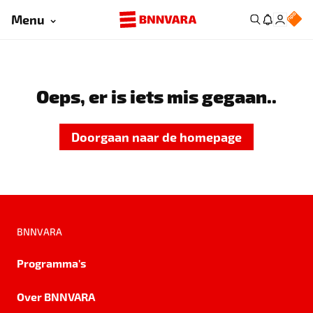
Menu
Oeps, er is iets mis gegaan..
Doorgaan naar de homepage
BNNVARA
Programma's
Over BNNVARA