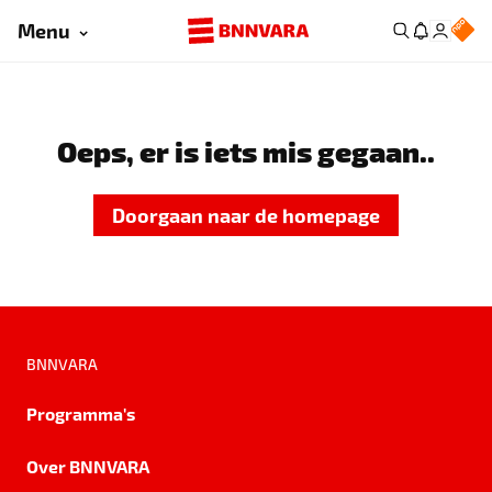
Menu
Oeps, er is iets mis gegaan..
Doorgaan naar de homepage
BNNVARA
Programma's
Over BNNVARA