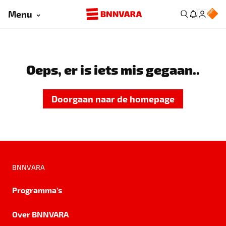
Menu
Oeps, er is iets mis gegaan..
Doorgaan naar de homepage
BNNVARA
Programma's
Over BNNVARA