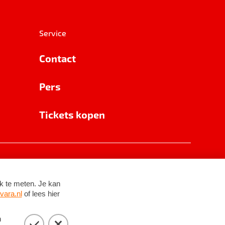
Service
Contact
Pers
Tickets kopen
RSIN 8531 62 402