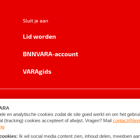
Sluit je aan
Lid worden
BNNVARA-account
VARAgids
voorwaarden
©
2026
BNNVARA