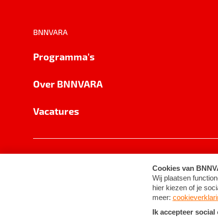
BNNVARA
Programma's
Over BNNVARA
Vacatures
Privacy
Cookie-instellingen
Algemene 