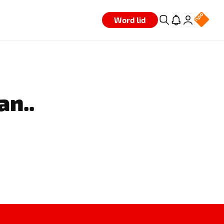
Word lid
an..