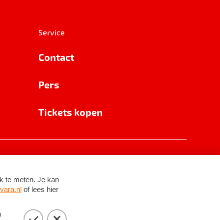
Service
Contact
Pers
Tickets kopen
RSIN 8531 62 402