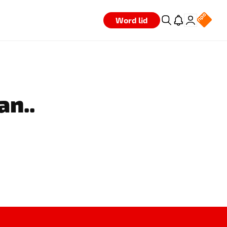
Word lid
an..