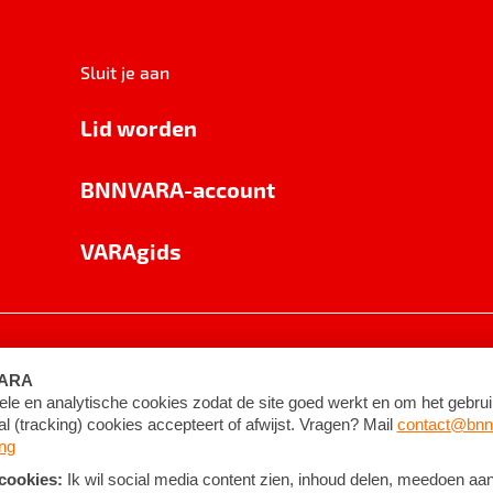
Sluit je aan
Lid worden
BNNVARA-account
VARAgids
voorwaarden
©
2026
BNNVARA