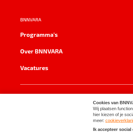
BNNVARA
Programma's
Over BNNVARA
Vacatures
Privacy
Cookie-instellingen
Algemene 